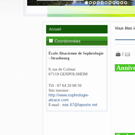
Vous êtes i
Accueil
Coordonnées
École Alsacienne de Sophrologie
|
- Strasbourg
Anniver
9, rue de Colmar
67118 GEISPOLSHEIM
Tél : 07 64 20 08 56
Site internet :
http://www.sophrologie-
alsace.com
E-mail :
eas.67@laposte.net