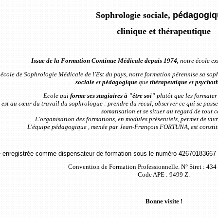
Sophrologie sociale,
pédagogiq
clinique et thérapeutique
Issue de la Formation Continue Médicale depuis 1974,
notre école exi
école de Sophrologie Médicale de l'Est du pays, notre
formation pérennise sa soph
sociale
et
pédagogique
que
thérapeutique
et
psychoth
Ecole qui
forme ses stagiaires à "être soi"
plutôt que les formater 
 est au cœur du travail du sophrologue : prendre du recul, observer ce qui se passe e
somatisation et se situer au regard de tout c
L'organisation des formations, en modules présentiels, permet de vi
L'équipe pédagogique , menée par Jean-François FORTUNA, est constit
 enregistrée comme dispensateur de formation sous le numéro 42670183667 a
Convention de Formation Professionnelle. N° Siret : 43
Code APE : 9499 Z.
Bonne visite !