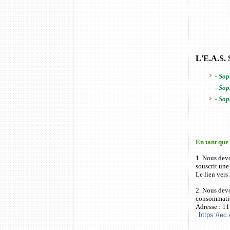
L'E.A.S. 
- So
- So
- So
En tant que
1. Nous dev
souscrit un
Le lien vers
2. Nous dev
consommati
Adresse : 11
https://e