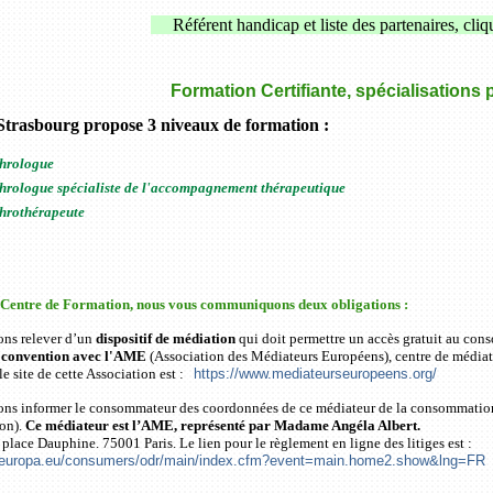
Référent handicap et liste des partenaires, cliq
Formation Certifiante, spécialisations 
Strasbourg propose 3 niveaux de formation :
phrologue
phrologue spécialiste de l'accompagnement thérapeutique
phrothérapeute
 Centre de Formation, nous vous communiquons deux obligations :
ons relever d’un
dispositif de médiation
qui doit permettre un accès gratuit au con
e
convention avec l'AME
(Association des Médiateurs Européens), centre de médiat
 le site de cette Association est :
https://www.mediateurseuropeens.org/
ons informer le consommateur des coordonnées de ce médiateur de la consommation 
on).
Ce médiateur est l’AME, représenté par Madame Angéla Albert.
 place Dauphine. 75001 Paris. Le lien pour le règlement en ligne des litiges est :
c.europa.eu/consumers/odr/main/index.cfm?event=main.home2.show&lng=FR